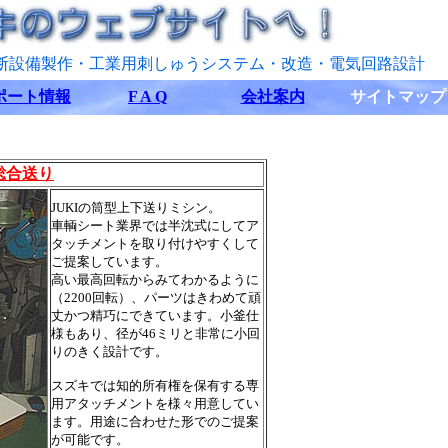
断設備製作・工業用刺しゅうシステム・改造・電気回路設計
ポート情報
F A Q
会社案内
サイトマップ
 総合送り
JUKIの筒型上下送りミシン。
車輌シート業界では半沈式にしてア
タッチメントを取り付けやすくして
ご提案しています。
高い最高回転からみてわかるように
（2200回転）、パーツはきわめて頑
丈かつ精巧にできています。小釜仕
様もあり、径が46ミリと非常に小回
りのきく設計です。
スズキでは知的所有権を保有する専
用アタッチメントを様々用意してい
ます。用途に合わせた形でのご提案
が可能です。