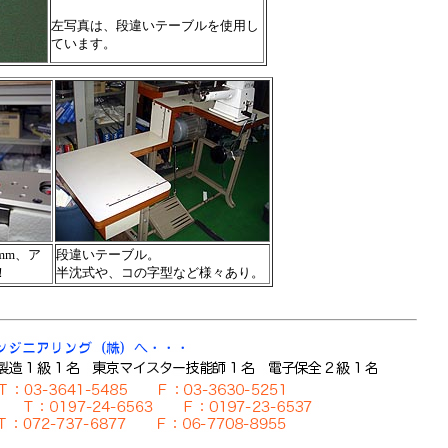
左写真は、段違いテーブルを使用し
ています。
mm、ア
段違いテーブル。
！
半沈式や、コの字型など様々あり。