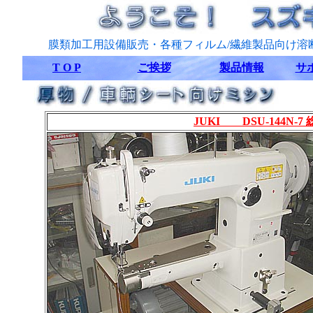
膜類加工用設備販売・各種フィルム/繊維製品向け溶
T O P
ご挨拶
製品情報
サ
JUKI DSU-144N-7